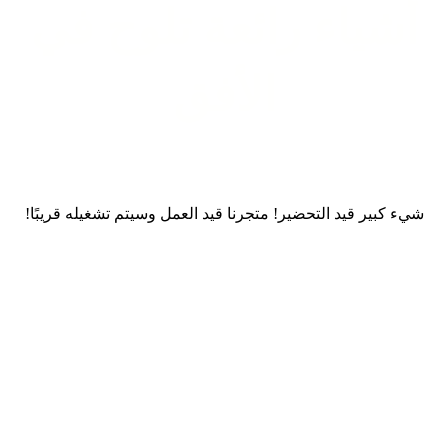
أشياء رائعة تلوح في
الأفق
شيء كبير قيد التحضير! متجرنا قيد العمل وسيتم تشغيله قريبًا!