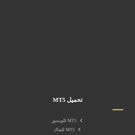
00905397766252
info@byyahyagold.com
اسطنبول, تركيا
تحميل MT5
MT5 للويندوز
MT5 للماك