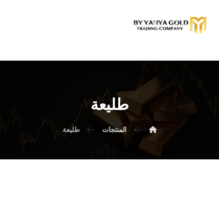
طليعة
المنتجات
طليعة