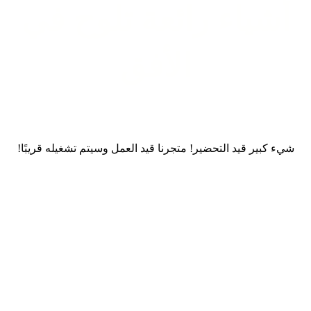
أشياء رائعة تلوح في
الأفق
شيء كبير قيد التحضير! متجرنا قيد العمل وسيتم تشغيله قريبًا!