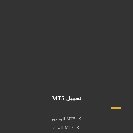
00905397766252
info@byyahyagold.com
اسطنبول, تركيا
تحميل MT5
MT5 للويندوز
MT5 للماك